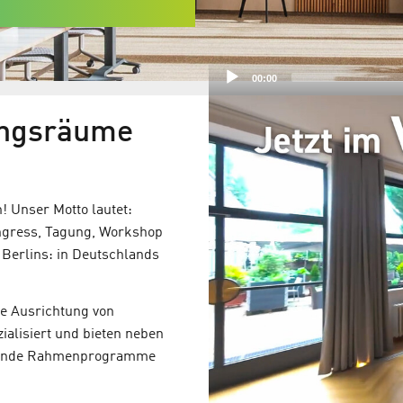
00:00
Video-
ungsräume
Player
! Unser Motto lautet:
Kongress, Tagung, Workshop
 Berlins: in Deutschlands
ie Ausrichtung von
ialisiert und bieten neben
ende Rahmenprogramme