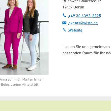
Rudower Chaussee 17
12489 Berlin
+49 30 6392-2295
events@wista.de
Website
Lassen Sie uns gemeinsam p
passenden Raum für Ihr nä
 Anna Schmidt, Marten Ismer,
-Bohn, Janine Mittelstädt