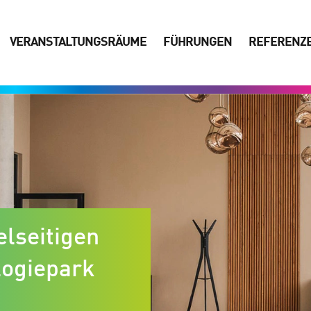
VERANSTAL­TUNGS­RÄUME
FÜHRUNGEN
REFERENZ
elseitigen
logiepark