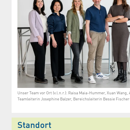
Unser Team vor Ort (v.l.n.r.): Raisa Maia-Hummer, Xuan Wang,
Teamleiterin Josephine Balzer, Bereichsleiterin Bessie Fischer
Standort